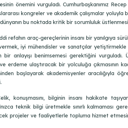
lmesinin önemini vurguladı. Cumhurbaşkanımız Rece
lararası kongreler ve akademik çalışmalar yoluyla b
ünyanın bu noktada kritik bir sorumluluk üstlenmesi 
ddi refahın araç-gereçlerinin insanı bir yanılgıya s
ermek, iyi mühendisler ve sanatçılar yetiştirmekle b
 bir anlayışı benimsemesi gerektiğini vurguladı. 
 ve erdeme ulaştıracak bir yolculuğa çıkmasının kaç
minden başlayarak akademisyenler aracılığıyla öğr
.
elik, konuşmasını, bilginin insanı hakikate taşıy
ca teknik bilgi üretmekle sınırlı kalmaması gerekti
recek projeler ve faaliyetlerle topluma hizmet etmes