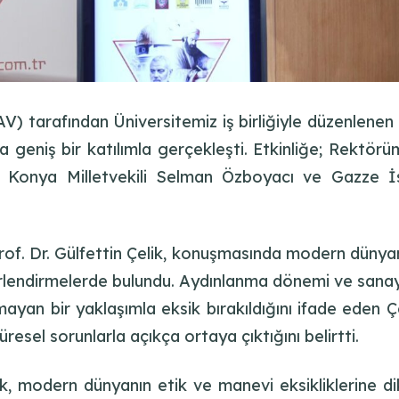
V) tarafından Üniversitemiz iş birliğiyle düzenlenen
a geniş bir katılımla gerçekleşti. Etkinliğe; Rektörü
 Konya Milletvekili Selman Özboyacı ve Gazze İs
 Dr. Gülfettin Çelik, konuşmasında modern dünyanın 
lendirmelerde bulundu. Aydınlanma dönemi ve sanayi d
ayan bir yaklaşımla eksik bırakıldığını ifade eden Çe
esel sorunlarla açıkça ortaya çıktığını belirtti.
k, modern dünyanın etik ve manevi eksikliklerine di