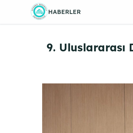
Skip
HABERLER
to
content
9. Uluslararas