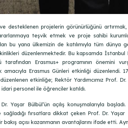
ı ve desteklenen projelerin görünürlüğünü artırm
rarlanmaya teşvik etmek ve proje sahibi kurumları
an bu yana ülkemizin de katılımıyla tüm dünya gen
inlikleri düzenlenmektedir. Bu kapsamda İstanbul M
üğü tarafından Erasmus+ programının önemini vur
mek amacıyla Erasmus Günleri etkinliği düzenlendi.
üzenlenen etkinliğe; Rektör Yardımcımız Prof. Dr. 
ari personel ile öğrenciler katıldı.
 Dr. Yaşar Bülbül’ün açılış konuşmalarıyla başladı
ağladığı fırsatlara dikkat çeken Prof. Dr. Yaşar Bü
 bakış açısı kazanmanın avantajlarını ifade etti. Ay