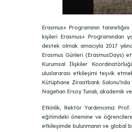
Erasmus+ Programının tanınırlığın
kişileri Erasmus+ Programından ya
destek olmak amacıyla 2017 yılınd
Erasmus Günleri (ErasmusDays) etk
Kurumsal İlişkiler Koordinatörl
uluslararası etkileşimi teşvik et
Kütüphane Ziraatbank Salonu’nda d
Nagehan Ersoy Tunalı, akademik ve id
Etkinlik, Rektör Yardımcımız Prof.
eğitimdeki önemine ve öğrencilere s
etkileşimde bulunmanın ve global bir