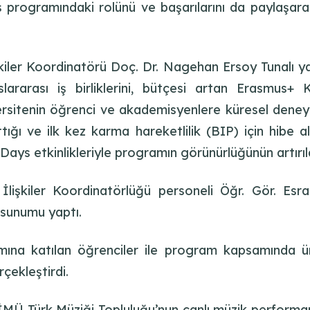
 programındaki rolünü ve başarılarını da paylaşarak 
şkiler Koordinatörü Doç. Dr. Nagehan Ersoy Tunalı 
luslararası iş birliklerini, bütçesi artan Erasmu
iversitenin öğrenci ve akademisyenlere küresel dene
ığı ve ilk kez karma hareketlilik (BIP) için hibe alı
ys etkinlikleriyle programın görünürlüğünün artırıld
İlişkiler Koordinatörlüğü personeli Öğr. Gör. Es
 sunumu yaptı.
ına katılan öğrenciler ile program kapsamında üni
çekleştirdi.
MÜ Türk Müziği Topluluğu’nun canlı müzik performansı