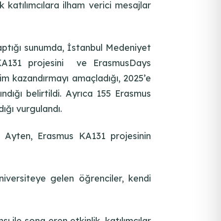
katılımcılara ilham verici mesajlar
yaptığı sunumda, İstanbul Medeniyet
s+ KA131 projesini ve ErasmusDays
yim kazandırmayı amaçladığı, 2025’e
ndığı belirtildi. Ayrıca 155 Erasmus
ığı vurgulandı.
ra Ayten, Erasmus KA131 projesinin
versiteye gelen öğrenciler, kendi
 ile sona eren etkinlik, katılımcılar