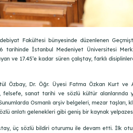
Edebiyat Fakültesi bünyesinde düzenlenen Geçmiş
26 tarihinde İstanbul Medeniyet Üniversitesi Merke
ayan ve 17.45’e kadar süren çalıştay, farklı disiplin
ül Özbay, Dr. Öğr. Üyesi Fatma Özkan Kurt ve Arş.
im, felsefe, sanat tarihi ve sözlü kültür alanlarında
. Sunumlarda Osmanlı arşiv belgeleri, mezar taşları, kl
 sözlü anlatı gelenekleri gibi geniş bir kaynak yelpazes
ştay, üç sözlü bildiri oturumu ile devam etti. İlk o