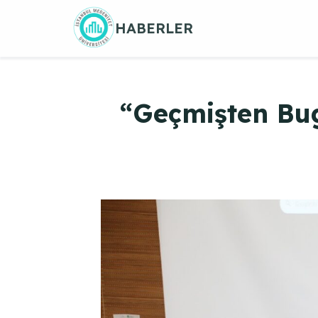
Skip
HABERLER
to
content
“Geçmişten Bug