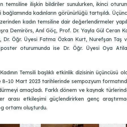
 temsiline ilişkin bildiriler sunulurken, ikinci otu
i bağlamında kadınların görünürlüğü tartışıldı. Üçünc
üzerinden kadın temsiline dair değerlendirmeler yapıld
üşra Demirörs, Anıl Göç, Prof. Dr. Yayla Gül Ceran K
 Dr. Öğr. Üyesi Fatma Özkan Kurt, Nurefşan Taş ve
 poster oturumunda ise Dr. Öğr. Üyesi Oya Atil
dının Temsili başlıklı etkinlik dizisinin üçüncüsü o
 ve 8–10 Mart 2023 tarihlerinde sempozyum formatınd
dürmeyi amaçladı. Farklı dönem ve kaynak türlerinden
linler arası etkileşimi güçlendirirken genç araştırm
og ortamı oluşturdu.