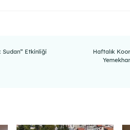
 Sudan” Etkinliği
Haftalık Koo
Yemekhane