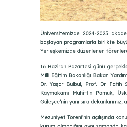
Üniversitemizde 2024-2025 akadem
başlayan programlarla birlikte büy
Yerleşkemizde düzenlenen törenlerde
16 Haziran Pazartesi günü gerçekle
Milli Eğitim Bakanlığı Bakan Yardım
Dr. Yaşar Bülbül, Prof. Dr. Fati
Kaymakamı Muhittin Pamuk, Üsk
Güleşce’nin yanı sıra dekanlarımız, a
Mezuniyet Töreni’nin açılışında konu
kurum olmadığını aynı zamanda kara