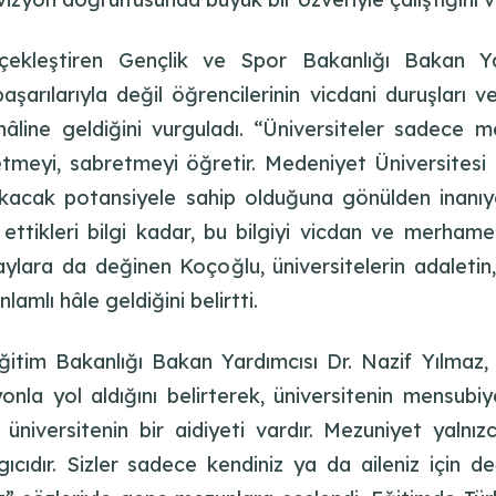
çekleştiren Gençlik ve Spor Bakanlığı Bakan Ya
arılarıyla değil öğrencilerinin vicdani duruşları v
âline geldiğini vurguladı. “Üniversiteler sadece 
retmeyi, sabretmeyi öğretir. Medeniyet Üniversitesi
akacak potansiyele sahip olduğuna gönülden inanıyo
 ettikleri bilgi kadar, bu bilgiyi vicdan ve merha
ylara da değinen Koçoğlu, üniversitelerin adaletin
mlı hâle geldiğini belirtti.
itim Bakanlığı Bakan Yardımcısı Dr. Nazif Yılmaz, 
nla yol aldığını belirterek, üniversitenin mensubi
r üniversitenin bir aidiyeti vardır. Mezuniyet yalnı
cıdır. Sizler sadece kendiniz ya da aileniz için değ