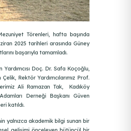
ezuniyet Törenleri, hafta başında
ziran 2025 tarihleri arasında Güney
larını başarıyla tamamladı.
n Yardımcısı Doç. Dr. Safa Koçoğlu,
 Çelik, Rektör Yardımcılarımız Prof.
eterimiz Ali Ramazan Tak, Kadıköy
Adamları Derneği Başkanı Güven
ri katıldı.
nin yalnızca akademik bilgi sunan bir
sel gelişimi önceleyen bütüncül bir