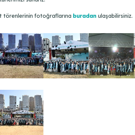
 törenlerinin fotoğraflarına
buradan
ulaşabilirsiniz.