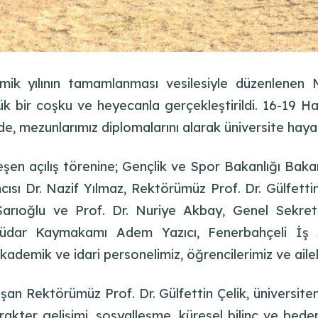
ik yılının tamamlanması vesilesiyle düzenlenen M
ük bir coşku ve heyecanla gerçekleştirildi. 16-19 Ha
, mezunlarımız diplomalarını alarak üniversite hayat
şen açılış törenine; Gençlik ve Spor Bakanlığı Baka
cısı Dr. Nazif Yılmaz, Rektörümüz Prof. Dr. Gülfettin
h Sarıoğlu ve Prof. Dr. Nuriye Akbay, Genel Sekr
üdar Kaymakamı Adem Yazıcı, Fenerbahçeli İş 
kademik ve idari personelimiz, öğrencilerimiz ve ailele
şan Rektörümüz Prof. Dr. Gülfettin Çelik, üniversite
kter gelişimi, sosyalleşme, küresel bilinç ve beden