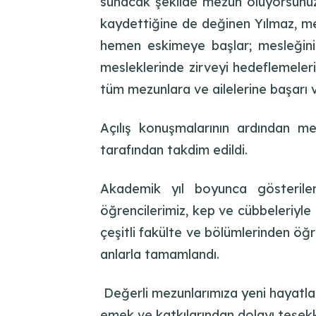
sunacak şekilde mezun oluyorsunuz”
kaydettiğine de değinen Yılmaz, me
hemen eskimeye başlar; mesleğinizd
mesleklerinde zirveyi hedeflemeleri
tüm mezunlara ve ailelerine başarı ve 
Açılış konuşmalarının ardından m
tarafından takdim edildi.
Akademik yıl boyunca gösterile
öğrencilerimiz, kep ve cübbeleriyle t
çeşitli fakülte ve bölümlerinden öğ
anlarla tamamlandı.
Değerli mezunlarımıza yeni hayatları
emek ve katkılarından dolayı teşekkü