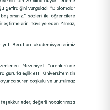
iye’nin son 20 yılda büyük ilerleme
 getirdiğini vurguladı. “Diplomalar
şlarsınız.” sözleri ile öğrencilere
rleştirmelerini tavsiye eden Yılmaz,
iyet Beratları akademisyenlerimiz
enlenen Mezuniyet Törenleri’nde
ra gururla eşlik etti. Üniversitemizin
n boyunca süren coşkulu ve unutulmaz
n teşekkür eder, değerli hocalarımıza