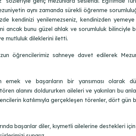
 sözleriyle genç mezunlara seslendi. Eğitimde Türk
zuniyetin aynı zamanda sürekli öğrenme sorumluluğu
e kendinizi yenilemezseniz, kendinizden yemeye ba
ni ancak bunu güzel ahlak ve sorumluluk bilinciyle bi
mutluluk dileklerini iletti.
ezun öğrencilerimiz sahneye davet edilerek Mezun
n emek ve başarıların bir yansıması olarak düz
ören alanını doldururken aileleri ve yakınları bu anla
rencilerin katılımıyla gerçekleşen törenler, dört gü
nda başarılar diler, kıymetli ailelerine destekleri içi
rlerimizi sunarız.