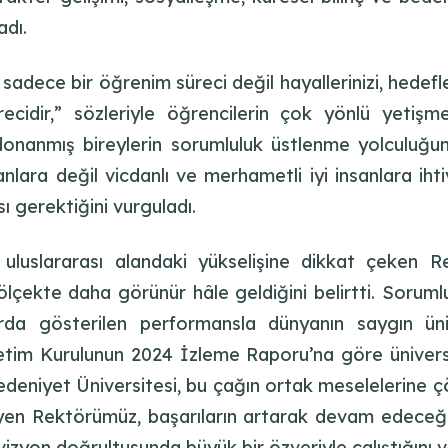
adı.
 sadece bir öğrenim süreci değil hayallerinizi, hedefler
ürecidir,” sözleriyle öğrencilerin çok yönlü yetişm
 donanmış bireylerin sorumluluk üstlenme yolculuğ
nlara değil vicdanlı ve merhametli iyi insanlara ihti
ı gerektiğini vurguladı.
uluslararası alandaki yükselişine dikkat çeken Re
 ölçekte daha görünür hâle geldiğini belirtti. Sorum
arda gösterilen performansla dünyanın saygın üniv
tim Kurulunun 2024 İzleme Raporu’na göre üniversit
“Medeniyet Üniversitesi, bu çağın ortak meselelerine
diyen Rektörümüz, başarıların artarak devam edeceğin
izyon doğrultusunda büyük bir özveriyle çalıştığını v