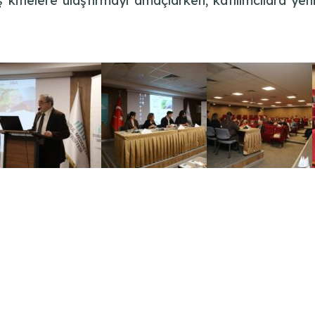
itlelere ulaştırmayı amaçlarken, katılımcılara yeni 