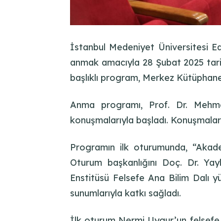
İstanbul Medeniyet Üniversitesi Ed
anmak amacıyla 28 Şubat 2025 tarihi
başlıklı program, Merkez Kütüphane 
Anma programı, Prof. Dr. Mehmet
konuşmalarıyla başladı. Konuşmalard
Programın ilk oturumunda, “Akadem
Oturum başkanlığını Doç. Dr. Yay
Enstitüsü Felsefe Ana Bilim Dalı
sunumlarıyla katkı sağladı.
İlk oturum Nermi Uygur’un felsefe i