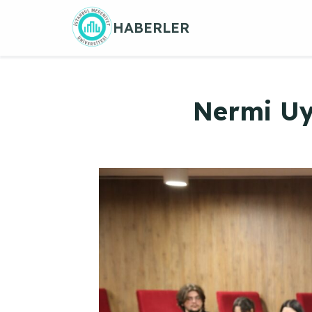
Skip
HABERLER
to
content
Nermi Uy