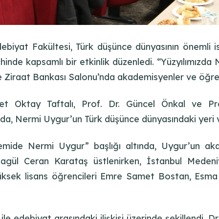
ebiyat Fakültesi, Türk düşünce dünyasının önemli i
nde kapsamlı bir etkinlik düzenledi. “Yüzyılımızda 
Ziraat Bankası Salonu’nda akademisyenler ve öğrenci
 Oktay Taftalı, Prof. Dr. Güncel Önkal ve Prof
a, Nermi Uygur’un Türk düşünce dünyasındaki yeri ve f
ide Nermi Uygur” başlığı altında, Uygur’un akade
lagül Ceran Karataş üstlenirken, İstanbul Medeniy
 yüksek lisans öğrencileri Emre Samet Bostan, 
le edebiyat arasındaki ilişkisi üzerinde şekillendi