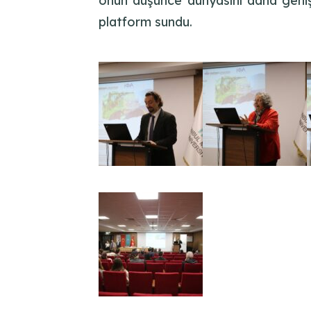
onun düşünce dünyasını daha geniş k
platform sundu.