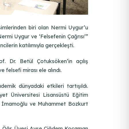
simlerinden biri olan Nermi Uygur’u
Nermi Uygur ve ‘Felsefenin Çağrısı’”
lerin katılımıyla gerçekleşti.
. Dr. Betül Çotuksöken’in açılış
elsefi mirası ele alındı.
mik dünyadaki etkileri tartışıldı.
et Üniversitesi Lisansüstü Eğitim
Esma İmamoğlu ve Muhammet Bozkurt
. Dr. Öğr. Üyesi Ayşe Çiğdem Kocaman