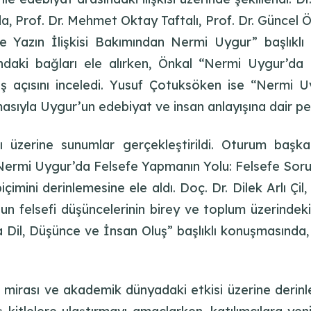
, Prof. Dr. Mehmet Oktay Taftalı, Prof. Dr. Güncel
i ve Yazın İlişkisi Bakımından Nermi Uygur” başlık
ındaki bağları ele alırken, Önkal “Nermi Uygur’da K
 açısını inceledi. Yusuf Çotuksöken ise “Nermi U
asıyla Uygur’un edebiyat ve insan anlayışına dair pe
sı üzerine sunumlar gerçekleştirildi. Oturum başka
 “Nermi Uygur’da Felsefe Yapmanın Yolu: Felsefe Soru
içimini derinlemesine ele aldı. Doç. Dr. Dilek Arlı 
n felsefi düşüncelerinin birey ve toplum üzerindeki e
Dil, Düşünce ve İnsan Oluş” başlıklı konuşmasında,
irası ve akademik dünyadaki etkisi üzerine derinlem