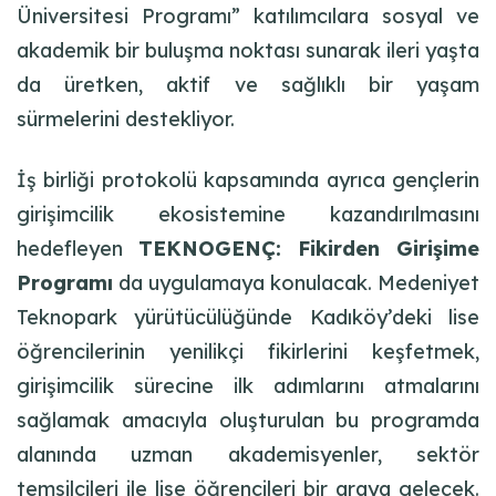
Üniversitesi Programı”
katılımcılara sosyal ve
akademik bir buluşma noktası sunarak ileri yaşta
da üretken, aktif ve sağlıklı bir yaşam
sürmelerini destekliyor.
İş
birliği protokolü kapsamında
ayrıca
gençlerin
girişimcilik ekosistem
ine kazandırılmasını
hedefleyen
TEKNOGENÇ: Fikirden Girişime
Programı
da
uygulamaya konulacak
. Medeniyet
Teknopark yürütücülüğünde Kadıköy’deki lise
öğrencilerinin yenilikçi fikirlerini keşfetmek,
girişimcilik sürecine ilk adımlarını atmalarını
sağlamak amacıyla oluşturulan bu programda
alanında uzman akademisyenler, sektör
temsilcileri ile lise
öğrencileri bir araya gelecek
.