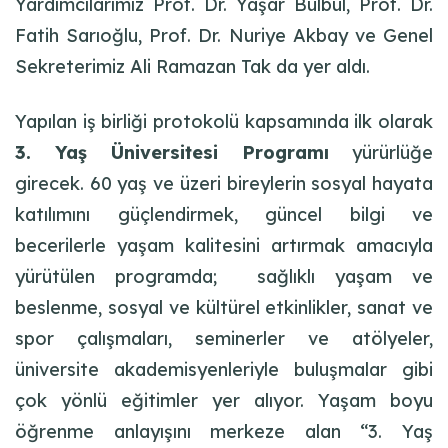
Yardımcılarımız Prof. Dr. Yaşar Bülbül, Prof. Dr.
Fatih Sarıoğlu, Prof. Dr. Nuriye Akbay ve Genel
Sekreterimiz Ali Ramazan Tak da yer aldı.
Yapılan iş birliği protokolü kapsamında ilk olarak
3. Yaş Üniversitesi Programı
yürürlüğe
girecek
.
60 yaş ve üzeri bireylerin sosyal hayata
katılımını güçlendirmek, güncel bilgi ve
becerilerle yaşam kalitesini artırmak amacıyla
yürütüle
n
programda;
s
ağlıklı yaşam ve
beslenme, sosyal ve kültürel etkinlikler, sanat
ve
spor çalışmaları, seminerler
ve atölyeler,
ü
niversite akademisyenleriyle b
uluşmalar gibi
çok yönlü eğitimler
yer al
ıyor.
Yaşam boyu
öğrenme anlayışını merkeze alan
“3. Yaş