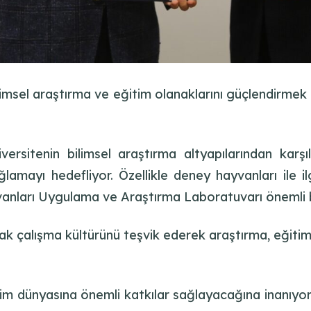
limsel araştırma ve eğitim olanaklarını güçlendirmek
niversitenin bilimsel araştırma altyapılarından karş
ğlamayı hedefliyor. Özellikle deney hayvanları ile il
nları Uygulama ve Araştırma Laboratuvarı önemli bi
rtak çalışma kültürünü teşvik ederek araştırma, eğit
bilim dünyasına önemli katkılar sağlayacağına inanıyoru