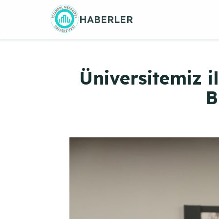
Skip
HABERLER
to
content
Üniversitemiz i
B