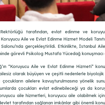
Rektörlüğü tarafından, evlat edinme ve koruyucu
 Koruyucu Aile ve Evlat Edinme Hizmet Modeli Tanıtım
lonu’nda gerçekleştirildi. Etkinlikte, İstanbul Ai
minde görevli Psikolog Mustafa Yücedağ konuşmacı o
’ın “Koruyucu Aile ve Evlat Edinme Hizmeti” konul
lesiz olarak büyüyen ve çeşitli nedenlerle biyolojik a
ukların ailelere kavuşturulmasına yönelik sunulan 
rumlarda çocukları evlat edinebileceği ya da koruyu
oruyucu aile hizmetleri, koruyucu aile olabilmek için
evlet tarafından sağlanan imkânlar gibi önemli konula