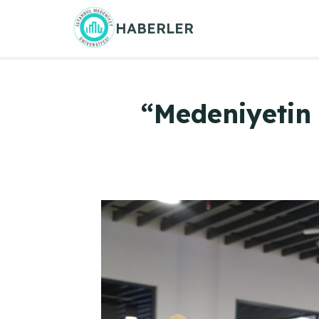
Skip
HABERLER
to
content
“Medeniyetin 