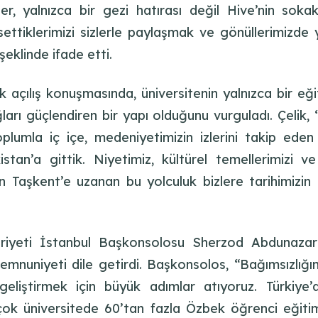
er, yalnızca bir gezi hatırası değil Hive’nin sokak
settiklerimizi sizlerle paylaşmak ve gönüllerimizd
şeklinde ifade etti.
k açılış konuşmasında, üniversitenin yalnızca bir e
rı güçlendiren bir yapı olduğunu vurguladı. Çelik, “B
lumla iç içe, medeniyetimizin izlerini takip eden 
tan’a gittik. Niyetimiz, kültürel temellerimizi v
Taşkent’e uzanan bu yolculuk bizlere tarihimizin der
iyeti İstanbul Başkonsolosu Sherzod Abdunazarov
emnuniyeti dile getirdi. Başkonsolos, “Bağımsızlığı
iştirmek için büyük adımlar atıyoruz. Türkiye’
ok üniversitede 60’tan fazla Özbek öğrenci eğitim