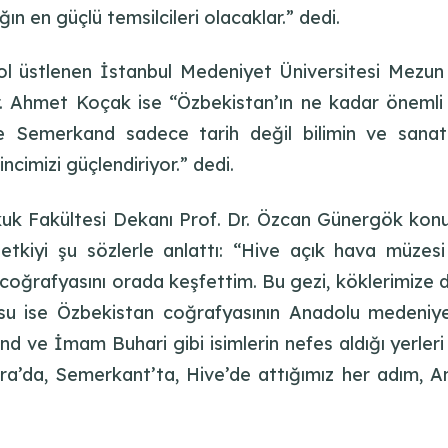
ın en güçlü temsilcileri olacaklar.” dedi.
ol üstlenen İstanbul Medeniyet Üniversitesi Mezun
. Ahmet Koçak ise “Özbekistan’ın ne kadar önemli 
e Semerkand sadece tarih değil bilimin ve sanatı
incimizi güçlendiriyor.” dedi.
ukuk Fakültesi Dekanı Prof. Dr. Özcan Günergök kon
 etkiyi şu sözlerle anlattı: “Hive açık hava müzes
coğrafyasını orada keşfettim. Bu gezi, köklerimize dai
su ise Özbekistan coğrafyasının Anadolu medeniyet
nd ve İmam Buhari gibi isimlerin nefes aldığı yerleri
ra’da, Semerkant’ta, Hive’de attığımız her adım, An