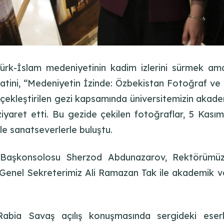
ürk-İslam medeniyetinin kadim izlerini sürmek amac
atini, “Medeniyetin İzinde: Özbekistan Fotoğraf ve Kü
çekleştirilen gezi kapsamında üniversitemizin akadem
ziyaret etti. Bu gezide çekilen fotoğraflar, 5 Kas
ile sanatseverlerle buluştu.
 Başkonsolosu Sherzod Abdunazarov, Rektörümüz P
 Genel Sekreterimiz Ali Ramazan Tak ile akademik ve i
Rabia Savaş açılış konuşmasında sergideki eser