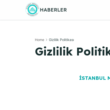
Skip
HABERLER
to
content
Home
Gizlilik Politikası
Gizlilik Politi
İSTANBUL 