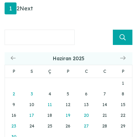
Yazı
Page
Page
1
2
Next
sayfalaması
Haziran 2025
P
S
Ç
P
C
C
P
1
2
3
4
5
6
7
8
9
10
11
12
13
14
15
16
17
18
19
20
21
22
23
24
25
26
27
28
29
30